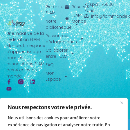
Raspail,
75006
Gérer sa
Réservez
Paris
FLAM
FLAM
info@flammonde.
Notre
Monde
bibliothèque
Une initiative de la
Ressources
Fédération FLAM
pédagogiques
Monde. Un espace
Collaborer
d’apprentissage
entre FLAM
pour les
associations FLAM
FAQ
des 4 coins du
Mon
monde.
Espace
Nous respectons votre vie privée.
Nous utilisons des cookies pour améliorer votre
Copyright © 2026 FLAM Monde
expérience de navigation et analyser notre trafic. En
made with ♡ by
Harmony Design Studio
and
Digital Etik