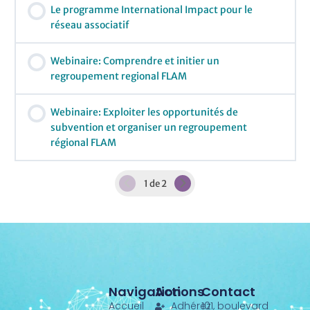
Le programme International Impact pour le
réseau associatif
0% COMPLÉTÉ
0/0 Etapes
Webinaire: Comprendre et initier un
regroupement regional FLAM
0% COMPLÉTÉ
0/0 Etapes
Webinaire: Exploiter les opportunités de
subvention et organiser un regroupement
régional FLAM
0% COMPLÉTÉ
0/0 Etapes
1 de 2
Navigation
Actions
Contact
Accueil
Adhérez
101, boulevard